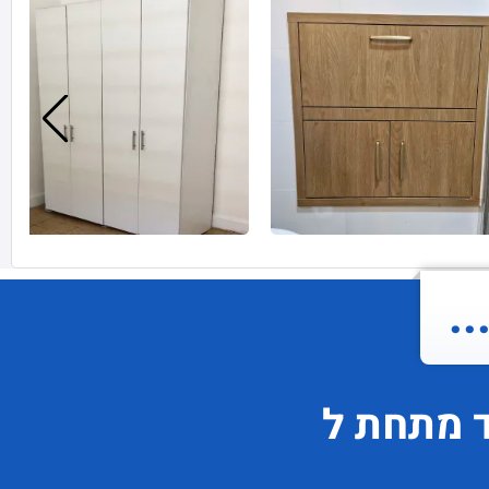
.
ד
מתחת ל