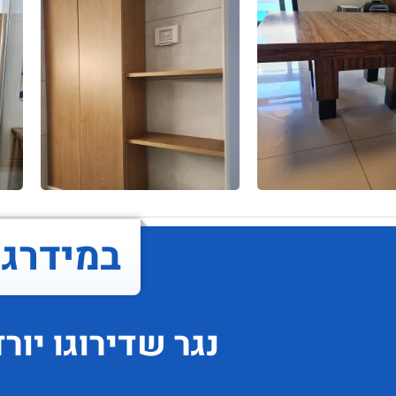
במידרג..
נגר
שדירוגו
יור