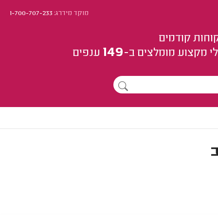
מוקד מידרג:
1-700-707-233
וחות קודמים
149
י מקצוע
מומלצים
ב-
ענפים
ב