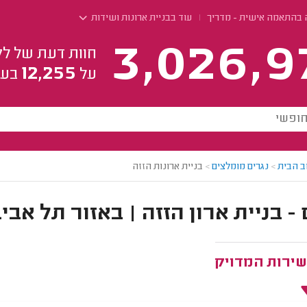
ה בהתאמה אישית - מדריך
עוד בבניית ארונות ושידות
3,026,9
חוות דעת של לק
12,255
על
בעל
ב הבית
>
נגרים מומלצים
>
בניית ארונות הזזה
 - בניית ארון הזזה | באזור תל אבי
שירות המדויק