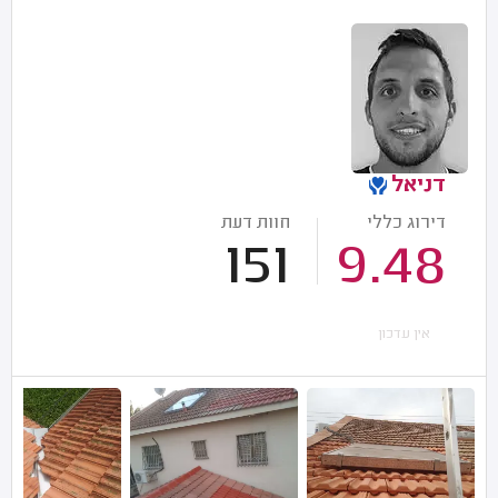
דניאל
דירוג כללי
חוות דעת
151
9.48
אין עדכון