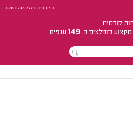
מוקד מידרג:
1-700-707-233
ות קודמים
149
מקצוע
מומלצים
ב-
ענפים