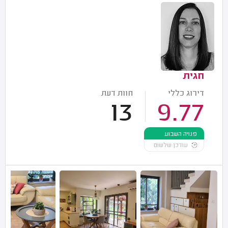
חגית
דירוג כללי
חוות דעת
13
9.77
פנויה השבוע
עודכן שלשום