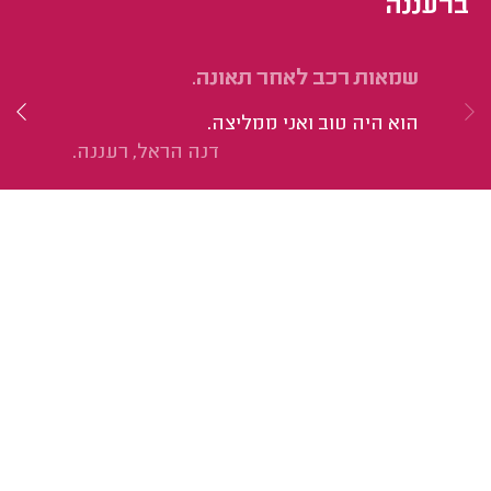
ברעננה
שמאות רכב לאחר תאונה.
דו
הוא היה טוב ואני ממליצה.
חי
דנה הראל, רעננה.