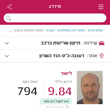
מידרג
...
עולם הרכב
>
פחחי רכב מומלצים
>
רעננה
>
מוסכי פחחות ברעננה
שירות:
תיקון שריטות ברכב
אזור:
רעננה-כ"ס-הוד השרון
ליאור
דירוג כללי
חוות דעת
794
9.84
פנוי לקבל רכב מחר
עודכן ב-07:01