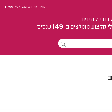
מוקד מידרג:
1-700-707-233
וחות קודמים
149
י מקצוע
מומלצים
ב-
ענפים
ב