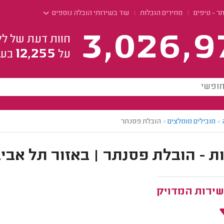
ר - טיפים
מחירים הובלות
עוד בשירותי הובלה נוספים
3,026,9
חוות דעת של לק
12,255
על
בעל
>
מובילים מומלצים
>
הובלת פסנתר
ת - הובלת פסנתר | באזור תל אבי
שירות המדויק