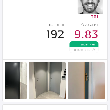
זהר
דירוג כללי
חוות דעת
192
9.83
פנוי השבוע
עודכן שלשום