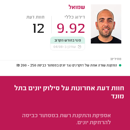
שמואל
דירוג כללי
חוות דעת
12
9.92
פנוי בחודש הקרוב
עודכן ב-04/08
מחירים:
התקנת שורה אחת של דוקרנים נגד יונים במסתור כביסה
250 - 200
₪
חוות דעת אחרונות על סילוק יונים בתל
מונד
אספקת והתקנת רשת במסתור כביסה
הת
להרחקת יונים.
הי