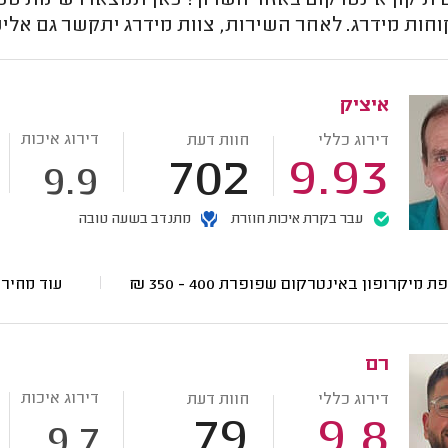
יקון אינטרקום באזור השרון? כאן תמצאו רשימת טכנאי
חות מידרג. לאחר השירות, צוות מידרג יתקשר גם אלי
איציק
דירוג איכות
דירוג כללי
חוות דעת
702
9.93
9.9
עבר בקרת איכות חוזרת
מתנדב בשעה טובה
ת מיקרופון באינטרקום שפופרת
400 - 350
₪
עוד מחיר
רם
דירוג איכות
דירוג כללי
חוות דעת
79
9.8
9.7