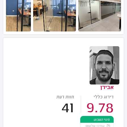
אבירן
דירוג כללי
חוות דעת
41
9.78
פנוי השבוע
עודכן שלשום