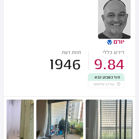
יורם
דירוג כללי
חוות דעת
1946
9.84
פנוי בשבוע הבא
עודכן שלשום