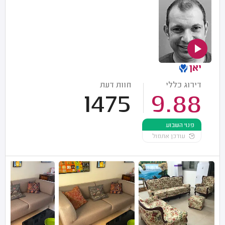
יאן
דירוג כללי
חוות דעת
1475
9.88
פנוי השבוע
עודכן אתמול