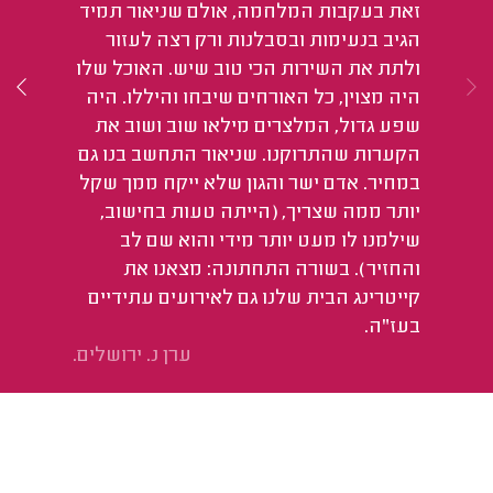
זאת בעקבות המלחמה, אולם שניאור תמיד
הגיב בנעימות ובסבלנות ורק רצה לעזור
ולתת את השירות הכי טוב שיש. האוכל שלו
היה מצוין, כל האורחים שיבחו והיללו. היה
שפע גדול, המלצרים מילאו שוב ושוב את
הקערות שהתרוקנו. שניאור התחשב בנו גם
במחיר. אדם ישר והגון שלא ייקח ממך שקל
יותר ממה שצריך, (הייתה טעות בחישוב,
שילמנו לו מעט יותר מידי והוא שם לב
והחזיר). בשורה התחתונה: מצאנו את
קייטרינג הבית שלנו גם לאירועים עתידיים
בעז"ה.
ערן נ. ירושלים.