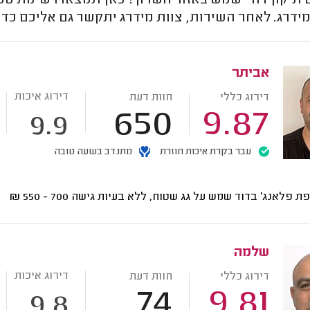
תיקון דודי שמש באזור השרון? כאן תמצאו רשימת טכנא
ידרג. לאחר השירות, צוות מידרג יתקשר גם אליכם כדי
אביתר
דירוג איכות
דירוג כללי
חוות דעת
650
9.87
9.9
עבר בקרת איכות חוזרת
מתנדב בשעה טובה
ת פלאנג' בדוד שמש על גג שטוח, ללא בעיות גישה
700 - 550
₪
שלמה
דירוג איכות
דירוג כללי
חוות דעת
74
9.81
9.8