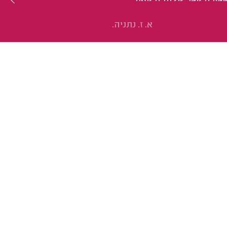
א. ז. נתניה.