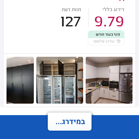
דירוג כללי
חוות דעת
127
9.79
פנוי בעוד חודש
עודכן שלשום
במידרג...