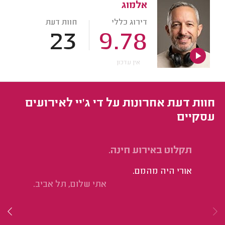
אלמוג
דירוג כללי
חוות דעת
23
9.78
אין עדכון
חוות דעת אחרונות על די ג'יי לאירועים
עסקיים
תקלוט באירוע חינה.
הק
אורי היה מהמם.
אנ
אתי שלום, תל אביב.
וג
מע
שה
למ