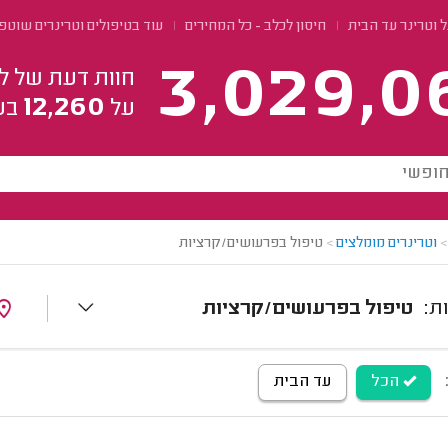
 וטרינר עד הבית
חיסון לכלב - כל המחירים
עוד בטיפולים וטרינרים שוטפ
3,029,0
חוות דעת של ל
12,260
על
בע
>
וטרינרים מומלצים
>
טיפול בפרעושים/קרציות
טיפול בפרעושים/קרציות
הכל
עד הבית