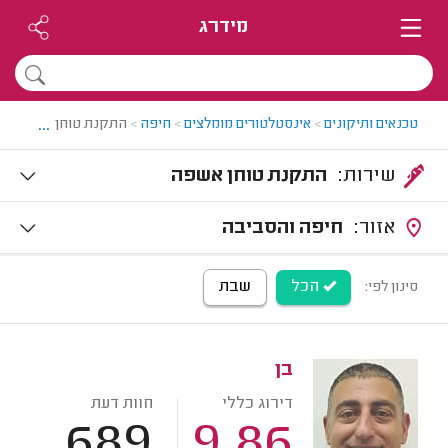
מידרג
...
טכנאים ותיקונים
>
אינסטלטורים מומלצים
>
חיפה
>
התקנת טוחן אשפה בח
שירות:
התקנת טוחן אשפה
אזור:
חיפה והסביבה
הכל
שבת
סינון לפי:
בן
דירוג כללי
חוות דעת
689
9.86