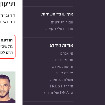
תיקון
איך עובד השירות
המזגן הפ
מדורגים 
עבור הגולשים
עבור בעלי מקצוע
הודעה 
אודות מידרג
גולשים י
היום למ
מי אנחנו
מהתקשורת
חדשות מידרג
יצירת קשר
שאלות נפוצות
מידרג TRUST
ה-DNA של מידרג