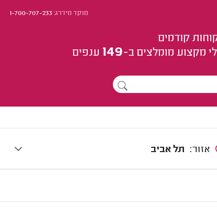
מוקד מידרג:
1-700-707-233
וחות קודמים
149
י מקצוע
מומלצים
ב-
ענפים
אזור:
תל אביב