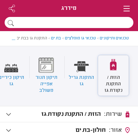
מידרג
...
טכנאים ותיקונים
>
טכנאי גז מומלצים
>
בת ים
>
התקנת גז בבת ים
הזזת /
התקנת גריל
תיקון תנור
תיקון כיריים
התקנת
גז
אפייה
גז
נקודת גז
משולב
שירות:
הזזת / התקנת נקודת גז
אזור:
חולון-בת ים