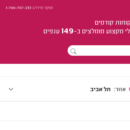
מוקד מידרג:
1-700-707-233
וחות קודמים
149
י מקצוע
מומלצים
ב-
ענפים
אזור:
תל אביב