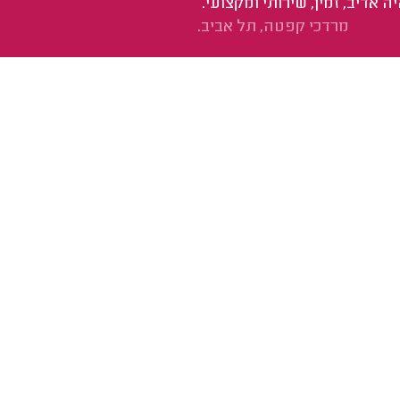
 אדיב, זמין, שירותי ומקצועי.
מרדכי קפטה, תל אביב.