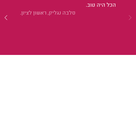
הכל היה טוב.
כל
סלבה נגליק, ראשון לציון.
מא
המ
טו
שו