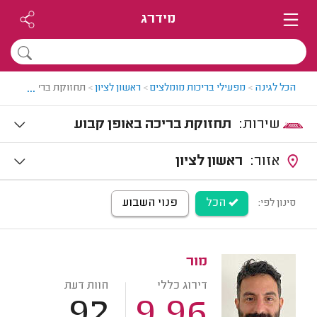
מידרג
...
הכל לגינה
>
מפעילי בריכות מומלצים
>
ראשון לציון
>
תחזוקת בריכות בראשון
שירות:
תחזוקת בריכה באופן קבוע
אזור:
ראשון לציון
הכל
פנוי השבוע
סינון לפי:
מור
דירוג כללי
חוות דעת
92
9.96