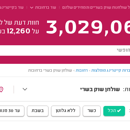
ל שולחנות שוק בשריים והמחירים שלהם
עוד ברחובות
עוד בקייטרינג
3,029,0
חוות דעת של ל
12,260
על
בע
רות קייטרינג מומלצות
>
רחובות
>
שולחן שוק בשרי ברחובות
שולחן שוק בשרי
הכל
כשר
ללא גלוטן
בשבת
עד 30 מנות