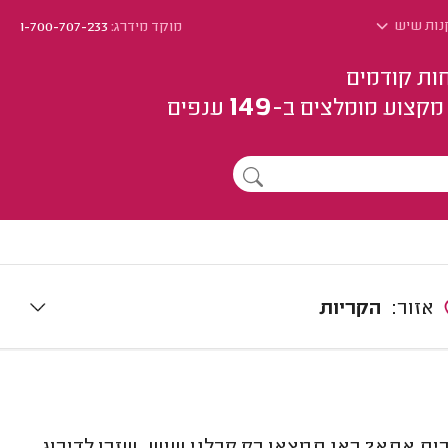
נות שיש
מוקד מידרג:
1-700-707-233
ות קודמים
149
מקצוע
מומלצים
ב-
ענפים
אזור:
הקריות