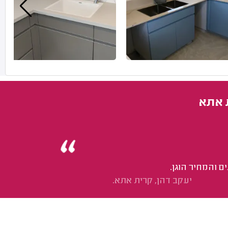
 אתא
ם והמחיר הוגן.
יעקב דהן, קרית אתא.