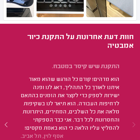
חוות דעת אחרונות על התקנת כיור
אמבטיה
התקנת שיש קיסר במטבח.
שי
4 מטרים כולל כיור.
הוא מדהים! קודם כל הורגש שהוא מאוד
הג
איתנו לאורך כל התהליך, דאג לנו ופנה
שס
ישירות לספק כדי לקצר את הזמנים בהתאם
טו
לדחיפות העבודה. הוא תיאר לנו בשקיפות
אז
מלאה את כל השלבים, המחירים, היתרונות
בה
והחסרונות לכל דבר. אני כבר הספקתי
המ
להמליץ עליו הלאה כי הוא באמת מקסים!
אסף לוין, תל אביב.