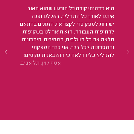
4 מטרים כולל כיור.
הוא מדהים! קודם כל הורגש שהוא מאוד
הג
איתנו לאורך כל התהליך, דאג לנו ופנה
שס
ישירות לספק כדי לקצר את הזמנים בהתאם
טו
לדחיפות העבודה. הוא תיאר לנו בשקיפות
אז
מלאה את כל השלבים, המחירים, היתרונות
בה
והחסרונות לכל דבר. אני כבר הספקתי
המ
להמליץ עליו הלאה כי הוא באמת מקסים!
אסף לוין, תל אביב.