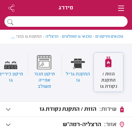
מידרג
...
טכנאים ותיקונים
>
טכנאי גז מומלצים
>
הרצליה
>
התקנת גז בהרצליה
הזזת /
התקנת גריל
תיקון תנור
תיקון כיריים
התקנת
גז
אפייה
גז
נקודת גז
משולב
שירות:
הזזת / התקנת נקודת גז
אזור:
הרצליה-רמה"ש