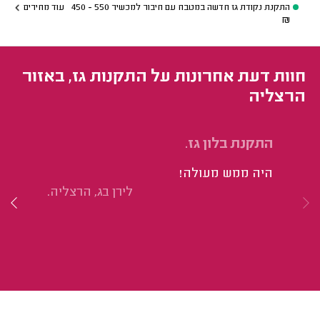
התקנת נקודת גז חדשה במטבח עם חיבור למכשיר
550 - 450
עוד מחירים
₪
חוות דעת אחרונות על התקנות גז, באזור
הרצליה
התקנת בלון גז.
פי
היה ממש מעולה!
עו
לירן בג, הרצליה.
נו
לק
מי
מה