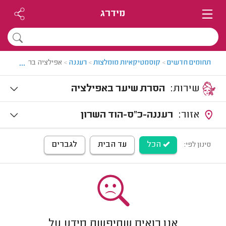
מידרג
...
תחומים חדשים
>
קוסמטיקאיות מומלצות
>
רעננה
>
אפילציה ברעננה
שירות:
הסרת שיער באפילציה
אזור:
רעננה-כ"ס-הוד השרון
הכל
עד הבית
לגברים
סינון לפי:
אנו רואים שחיפשת מידע על