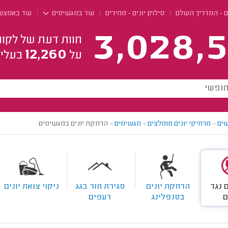
ם - המדריך השלם
סילוק יונים - מחירים
עוד במגשימים
עוד באמצעי
3,028,5
חוות דעת של לקוח
12,260
על
בעלי 
ים
>
מרחיקי יונים מומלצים
>
מגשימים
>
הרחקת יונים במגשימים
 נגד
הרחקת יונים
סגירת חור בגג
ניקוי צואת יונים
ם
בסנפלינג
רעפים