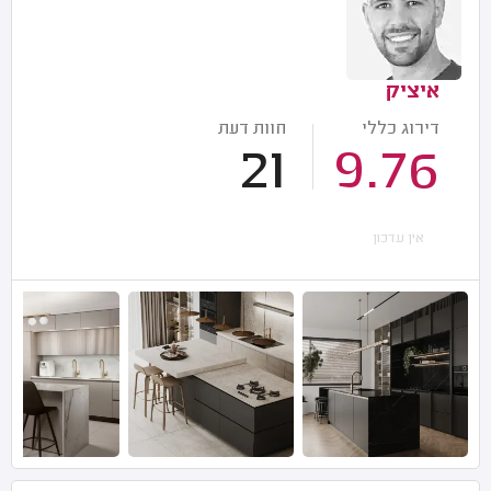
איציק
דירוג כללי
חוות דעת
21
9.76
אין עדכון