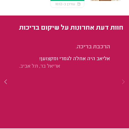
עודכן ב-10:12
חוות דעת אחרונות על שיקום בריכות
הרכבת בריכה.
יי
בי
אליאב היה אחלה לגמרי ומקצוען!
הי
אריאל בר, תל אביב.
עז
בי
ומ