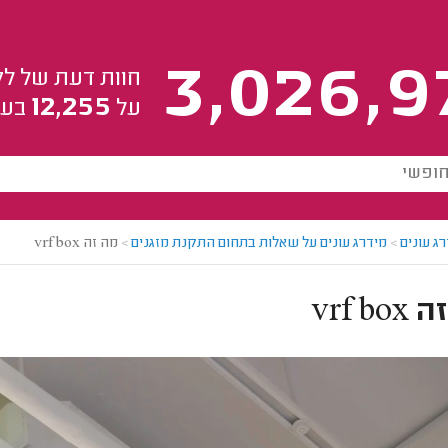
3,026,9
חוות דעת של לק
12,255
על
בעל
ג עונים
>
מידרג עונים על שאלות בתחום התקנת מזגנים
>
מה זה vrf box
vrf b