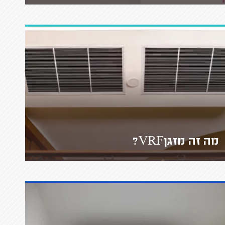
מה זה מזגןVRF?