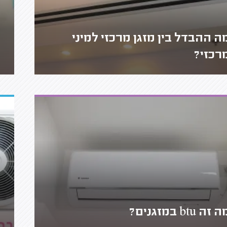
ה ההבדל בין מזגן מרכזי למיני
רכזי?
 זה btu במזגנים?