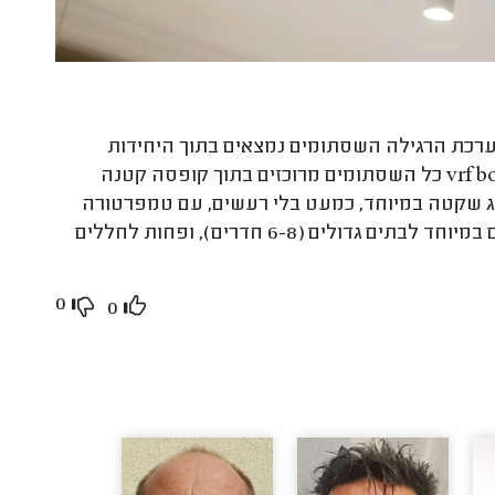
כת הרגילה השסתומים נמצאים בתוך היחידות
בחדרים ולעיתים גורמים לרעש קל של זרימת אוויר, ולעומת זאת ב־vrf box כל השסתומים מרוכזים בתוך קופסה קטנה
וג שקטה במיוחד, כמעט בלי רעשים, עם טמפרטורה
אחידה ונעימה בכל חלל. בזכות היתרונות האלה, מזגן vrf box מתאים במיוחד לבתים גדולים (6-8 חדרים), ופחות לחללים
0
0