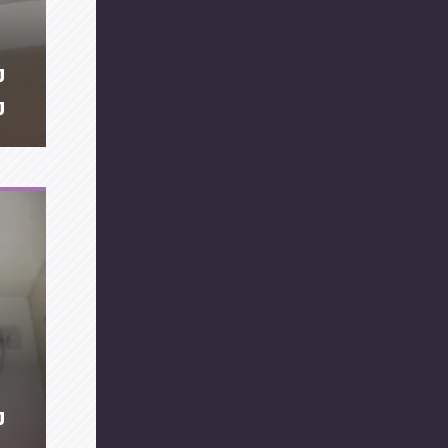
מ
מ
מה