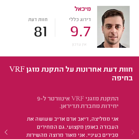
מיכאל
דירוג כללי
חוות דעת
81
9.7
אין עדכון
חוות דעת אחרונות על התקנת מזגן VRF
בחיפה
התקנת מזגני VRF אינוורטר ל-9
יחידות מחברת תדיראן.
סוס
אני ממליצה, דיאב אדם אדיב שעושה את
הי
העבודה באופן מקצועי. גם המחירים
של
סבירים בעיניי. אני מאוד מרוצה מהשירות