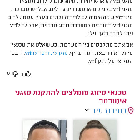
מזגני vrf ל8 או 16 יחידות מיזוג שונות! לרוב תמצאו
מזגני vrf בקניונים או משרדים גדולים, אבל יש מערכות
מיני vrf שמתאימות גם לדירות ובתים בגודל עממי. לרוב
מזגני vrf מחוברים למערכת מיזוג מרכזית, אבל גם לvrf
ניתן לחבר מזגן עילי.
אם אתם מתלבטים בין המערכות, כששאלנו את טכנאי
מיזוג האוויר באתר מה עדיף,
, רובם
מזגן אינוורטר או vrf
המליצו על מזגן vrf.
0
1
טכנאי מיזוג מומלצים להתקנת מזגני
אינוורטר
בחירת עיר