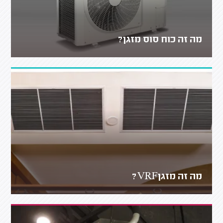
מה זה כוח סוס מזגן?
מה זה מזגןVRF?