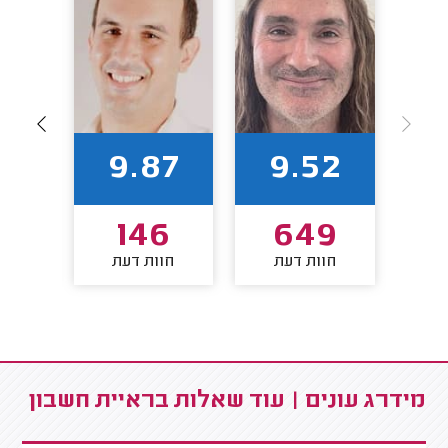
1
9.87
9.52
2
146
649
חוות דעת
חוות דעת
חו
מידרג עונים | עוד שאלות בראיית חשבון