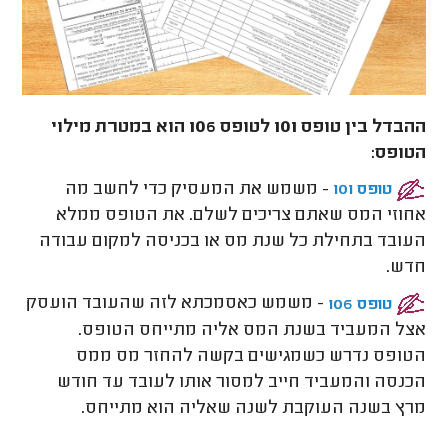
ההבדל בין טופס 101 לטופס 106 הוא במטרת מילוי
הטופס:
- משמש את המעסיק כדי לחשב מה
טופס 101
אחוזי המס שאתם צריכים לשלם. את הטופס ממלא
העובד בתחילת כל שנת מס או בכניסה למקום עבודה
חדש.
- משמש כאסמכתא לזה שהעובד הועסק
טופס 106
אצל המעביד בשנת המס אליה מתייחס הטופס.
הטופס נדרש כשמגישים בקשה להחזר מס ממס
הכנסה והמעביד חייב למסור אותו לעובד עד חודש
מרץ בשנה העוקבת לשנה שאליה הוא מתייחס.