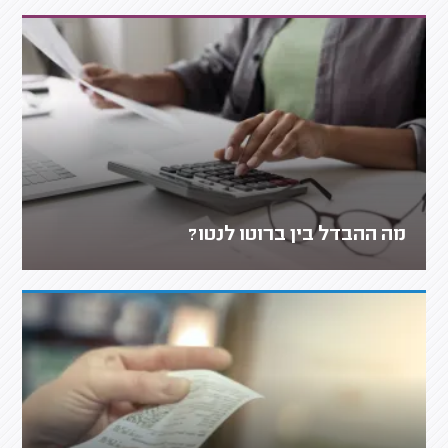
מה ההבדל בין ברוטו לנטו?