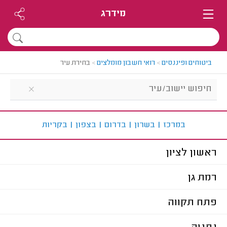
מידרג
ביטוחים ופיננסים
>
רואי חשבון מומלצים
>
בחירת עיר
ב
מרכז
|
ב
שרון
|
ב
דרום
|
ב
צפון
|
ב
קריות
ראשון לציון
רמת גן
פתח תקווה