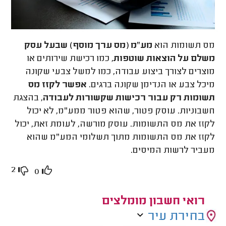
מס תשומות הוא
מע"מ (מס ערך מוסף) שבעל עסק
משלם על הוצאות שוטפות
, כמו רכישת שירותים או
מוצרים לצורך ביצוע עבודה, כמו למשל צבעי שקונה
מיכל צבע או הנדימן שקונה ברגים.
אפשר לקזז מס
תשומות רק עבור רכישות שקשורות לעבודה
, בהצגת
חשבוניות. עוסק פטור, שהוא פטור ממע"מ, לא יכול
לקזז את מס התשומות. עוסק מורשה, לעומת זאת, יכול
לקזז את מס התשומות מתוך תשלומי המע"מ שהוא
מעביר לרשות המיסים.
2
0
רואי חשבון מומלצים
בחירת עיר