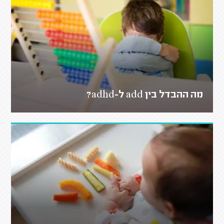
מה ההבדל בין add ל-adhd?