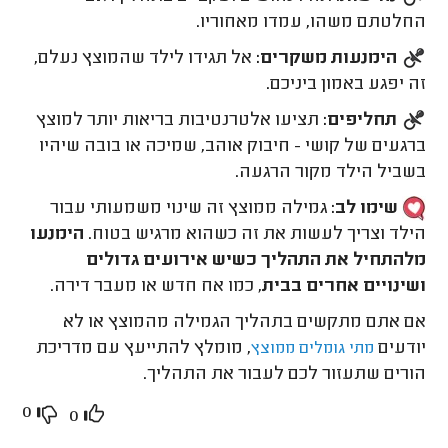
החלטתם משהו, עמדו מאחוריו.
הימנעות משקרים:
אל תגידו לילד שהמוצץ נעלם,
זה יפגע באמון ביניכם.
תחליפים:
תציעו אלטרנטיבות בריאות יותר למוצץ
ברגעים של קושי - חיבוק אוהב, שמיכה או בובה שיהיו
בשביל הילד מקור הרגעה.
שימו לב:
גמילה ממוצץ זה שינוי משמעותי עבור
הילד וצריך לעשות את זה כשהוא מרגיש בטוח.
הימנעו
מלהתחיל את התהליך כשיש אירועים גדולים
ושינויים אחרים בבית
, כמו אח חדש או מעבר דירה.
אם אתם מתקשים בתהליך הגמילה מהמוצץ או לא
יודעים
, מומלץ להתייעץ עם מדריכת
מתי גומלים ממוצץ
הורים שתעזור לכם לעבור את התהליך.
0
0