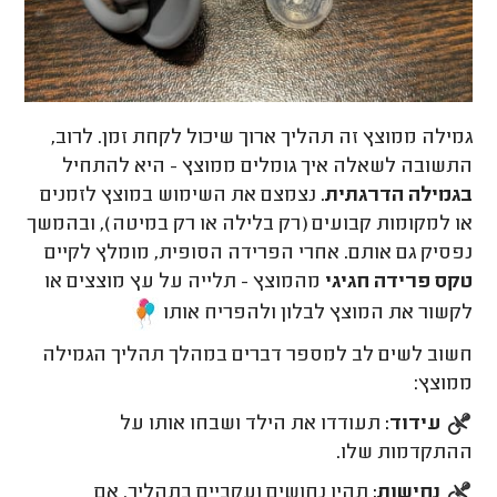
גמילה ממוצץ זה תהליך ארוך שיכול לקחת זמן. לרוב,
התשובה לשאלה איך גומלים ממוצץ - היא להתחיל
בגמילה הדרגתית
. נצמצם את השימוש במוצץ לזמנים
או למקומות קבועים (רק בלילה או רק במיטה), ובהמשך
נפסיק גם אותם. אחרי הפרידה הסופית, מומלץ לקיים
טקס פרידה חגיגי
מהמוצץ - תלייה על עץ מוצצים או
לקשור את המוצץ לבלון ולהפריח אותו
חשוב לשים לב למספר דברים במהלך תהליך הגמילה
ממוצץ:
עידוד:
תעודדו את הילד ושבחו אותו על
ההתקדמות שלו.
נחישות:
תהיו נחושים ועקביים בתהליך. אם