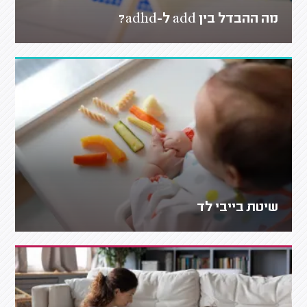
מה ההבדל בין add ל-adhd?
שיטת בייבי לד