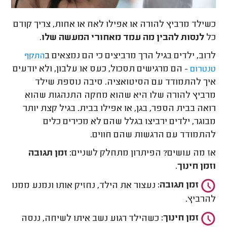
כשילד מרביץ להורה או אפילו לאח או אחות, צריך קודם
כל
לנסות
להבין מה עמד מאחורי המעשה שלו
.
לרוב, ילדים בגיל הרך מרביצים כי הם נמצאים ב
התקף
- הם מרגישים תסכול, כעס או עלבון, ולא יודעים
טנטרום
איך להתמודד עם הסיטואציה. סיבה נוספת שילד
מרביץ להורה שלו היא שהוא מחקה התנהגות שהוא
רואה בבית הספר, בגן, או אפילו בבית. בגיל קצת יותר
מבוגר, ילדים ירביצו בגלל שהם לא מכירים כלים
להתמודד עם הרגשות שהם חווים.
אז מה עושים? הפיתרון מתחלק לשניים:
זמן תגובה
וזמן חינוך
.
זמן תגובה:
נעצור את הילד, נחזיק אותו ונמנע ממנו
להרביץ.
זמן חינוך:
כשהילד רגוע נשב איתו לשיחה, ננסה