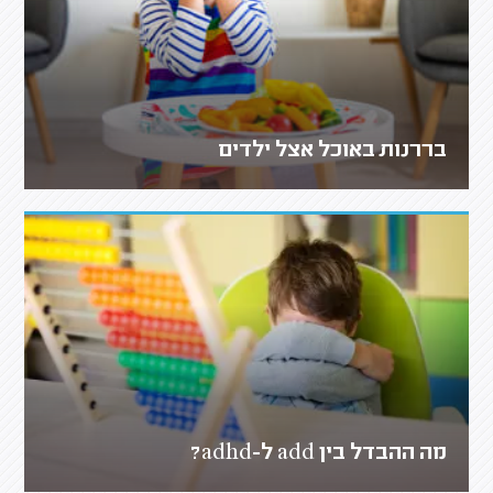
בררנות באוכל אצל ילדים
מה ההבדל בין add ל-adhd?