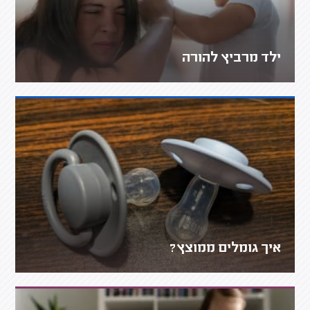
ילד מרביץ להורה
איך גומלים ממוצץ?