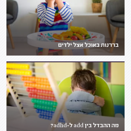
בררנות באוכל אצל ילדים
מה ההבדל בין add ל-adhd?