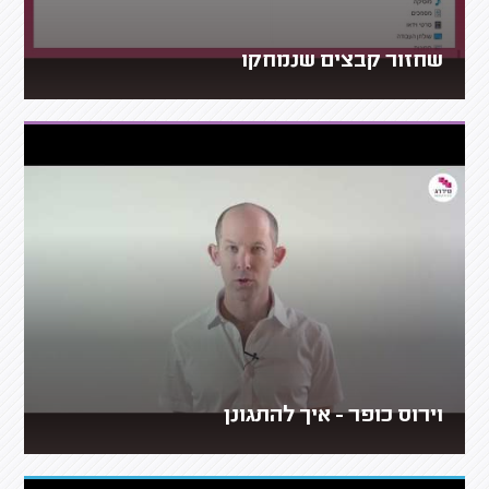
שחזור קבצים שנמחקו
וירוס כופר - איך להתגונן