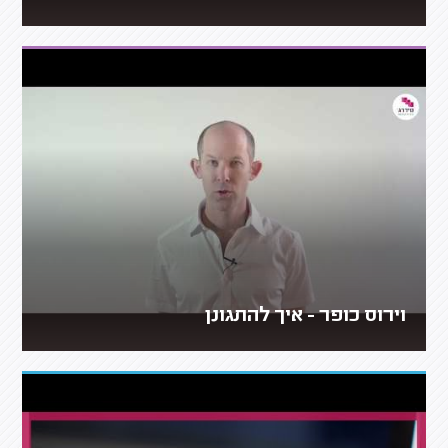
וירוס כופר - איך להתגונן