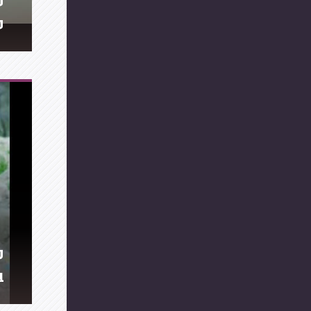
פ
פ
מ
ב