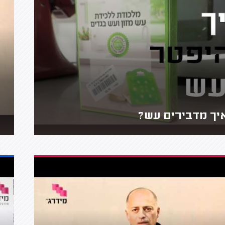
יך מדבירים עש?