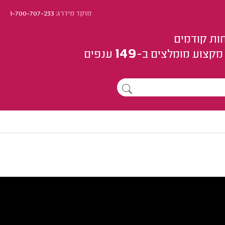
מוקד מידרג:
1-700-707-233
ות קודמים
149
מקצוע
מומלצים
ב-
ענפים