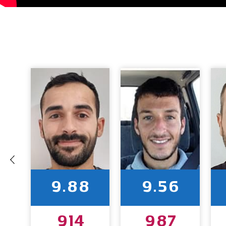
9.88
9.56
914
987