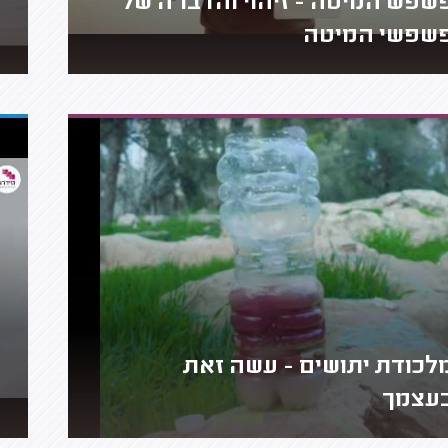
שפש המיטה - זיהוי והדברה של
שפשי המיטה
לכודת יתושים - עשה זאת
עצמך