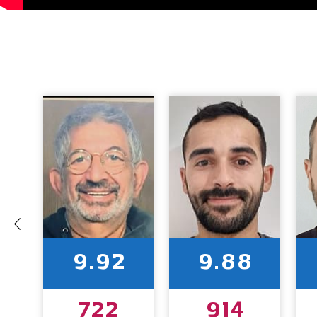
9.92
9.88
722
914