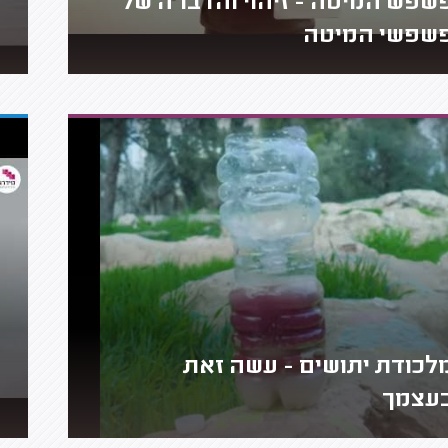
שפש המיטה - זיהוי והדברה של
שפשי המיטה
לכודת יתושים - עשה זאת
עצמך