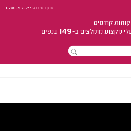
מוקד מידרג:
1-700-707-233
קוחות קודמים
149
לי מקצוע
מומלצים
ב-
ענפים