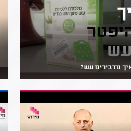
יך מדבירים עש?