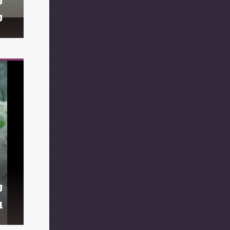
פ
פ
מ
ב