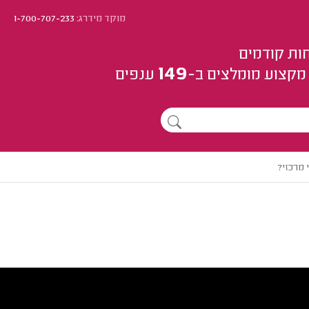
מוקד מידרג:
1-700-707-233
ות קודמים
149
מקצוע
מומלצים
ב-
ענפים