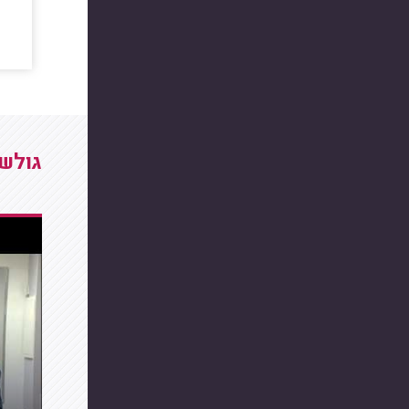
גולשים שצפו בVRF או מיני