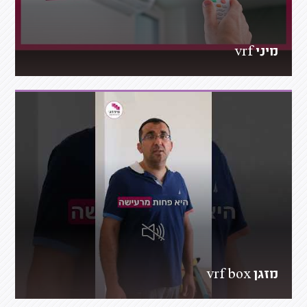
מיני vrf
מזגן vrf box