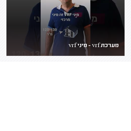
מערכת vrf - מיני vrf