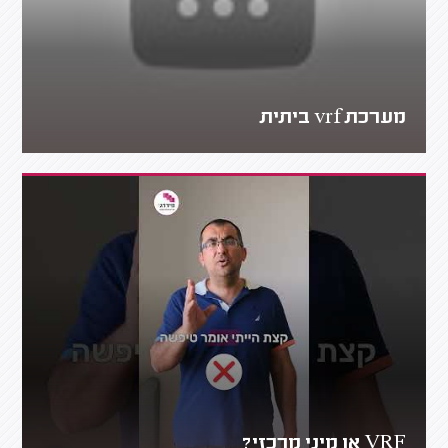
מערכת vrf ביתית
VRF או מיני מרכזי?